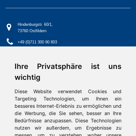
Hindenburgstr. 60/1,
73760 Ostfildern
+49 (0)711 300 90 803
info@schwaben-stern.de
Ihre Privatsphäre ist uns
wichtig
Diese Website verwendet Cookies und
Kontakt
Targeting Technologien, um Ihnen ein
Impressum
Aktuelles / Presse
besseres Internet-Erlebnis zu ermöglichen und
FAQ
die Werbung, die Sie sehen, besser an Ihre
Suche
Bedürfnisse anzupassen. Diese Technologien
Datenschutz
nutzen wir außerdem, um Ergebnisse zu
messen, um zu verstehen, woher unsere