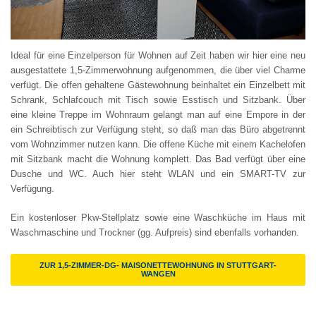
SUCHE
Ideal für eine Einzelperson für Wohnen auf Zeit haben wir hier eine neu
DATENSCHUTZ
ausgestattete 1,5-Zimmerwohnung aufgenommen, die über viel Charme
verfügt. Die offen gehaltene Gästewohnung beinhaltet ein Einzelbett mit
Schrank, Schlafcouch mit Tisch sowie Esstisch und Sitzbank. Über
COOKIE-EINSTELLUNGEN
eine kleine Treppe im Wohnraum gelangt man auf eine Empore in der
ein Schreibtisch zur Verfügung steht, so daß man das Büro abgetrennt
ENGLISH
vom Wohnzimmer nutzen kann. Die offene Küche mit einem Kachelofen
mit Sitzbank macht die Wohnung komplett. Das Bad verfügt über eine
Dusche und WC. Auch hier steht WLAN und ein SMART-TV zur
Verfügung.
Ein kostenloser Pkw-Stellplatz sowie eine Waschküche im Haus mit
Waschmaschine und Trockner (gg. Aufpreis) sind ebenfalls vorhanden.
ZUR 1,5-ZIMMER-DG- MAISONETTEWOHNUNG IN STUTTGART-
WANGEN