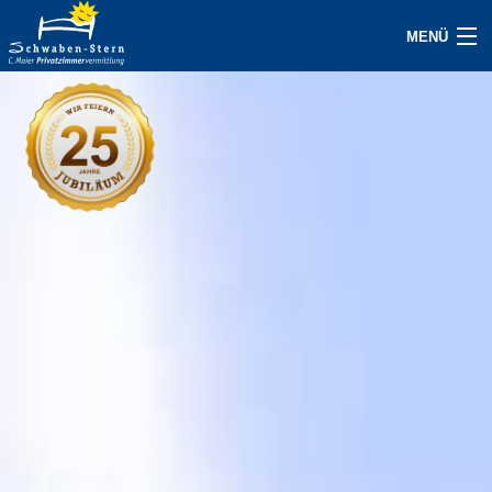
MENÜ
JETZT GASTGEBER WERDEN
UNTERKÜNFTE
ANFRAGE
GAST/SERVICE
ÜBER UNS
KONTAKT
IMPRESSUM
AKTUELLES / PRESSE
FAQ