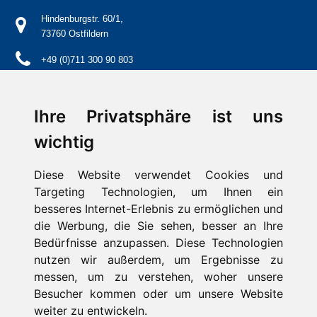
Hindenburgstr. 60/1,
73760 Ostfildern
+49 (0)711 300 90 803
info@schwaben-stern.de
Ihre Privatsphäre ist uns
wichtig
Diese Website verwendet Cookies und
Kontakt
Targeting Technologien, um Ihnen ein
Impressum
Aktuelles / Presse
besseres Internet-Erlebnis zu ermöglichen und
FAQ
die Werbung, die Sie sehen, besser an Ihre
Suche
Bedürfnisse anzupassen. Diese Technologien
Datenschutz
nutzen wir außerdem, um Ergebnisse zu
messen, um zu verstehen, woher unsere
Cookie-Einstellungen
Besucher kommen oder um unsere Website
weiter zu entwickeln.