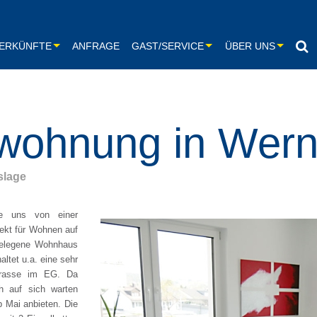
ERKÜNFTE
ANFRAGE
GAST/SERVICE
ÜBER UNS
Unser Service
Aktuelles / Presse
-Wohnung
Hilfreiche Links
wohnung in Wer
-Wohnung
Unsere Preise
-Wohnung
Monteurzimmer
slage
-Wohnung
Zimmervermittlung
e uns von einer
el- & Mehrbettzimmer
Möbliertes Zimmer
jekt für Wohnen auf
 gelegene Wohnhaus
elzimmer
Kurzzeitmiete
altet u.a. eine sehr
rrasse im EG. Da
er
 auf sich warten
 Mai anbieten. Die
ensuche