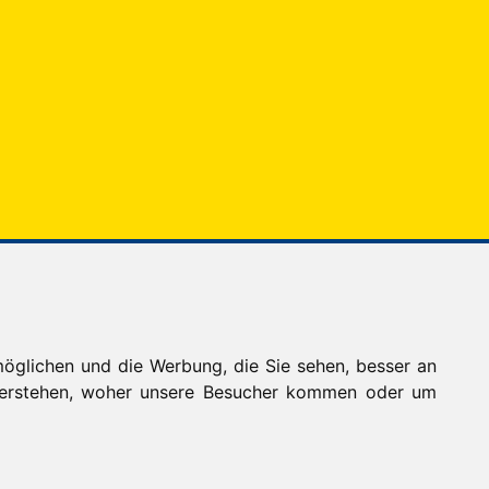
Schwaben-Stern
Privatzimmervermittlung
Bürozeiten:
Mo - Do: 9 - 12 Uhr und 13 - 16 Uhr
öglichen und die Werbung, die Sie sehen, besser an
Fr: 9 - 13 Uhr
 verstehen, woher unsere Besucher kommen oder um