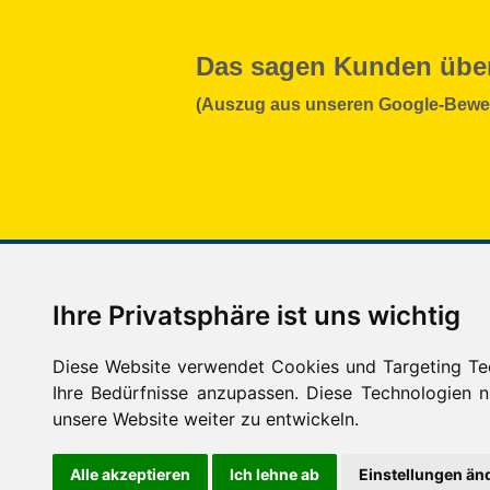
Das sagen Kunden übe
(Auszug aus unseren Google-Bewe
Kontakt
Ferienw
Ihre Privatsphäre ist uns wichtig
Impressum
Ferienw
Aktuelles / Presse
Ferien
FAQ
Diese Website verwendet Cookies und Targeting Tech
Suche
Ihre Bedürfnisse anzupassen. Diese Technologien
Datenschutz
unsere Website weiter zu entwickeln.
Cookie-Einstellungen
Alle akzeptieren
Ich lehne ab
Einstellungen än