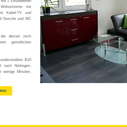
mit 2 Einzelbetten
 Wohnzimmer mit
enhaus
mit Kabel-TV und
mit Dusche und WC
die derzeit noch
nem gemütlichen
Bundesstraßen B10
 nach Nürtingen,
r wenige Minuten,
.
RNAU