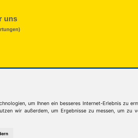
r uns
rtungen)
ohnung Ostfildern
Hindenburgstr. 60/1,
73760 Ostfildern
ohnung Filderstadt
wohnung Esslingen
+49 (0)711 300 90 803
nologien, um Ihnen ein besseres Internet-Erlebnis zu erm
 nutzen wir außerdem, um Ergebnisse zu messen, um zu
info@schwaben-stern.de
dern