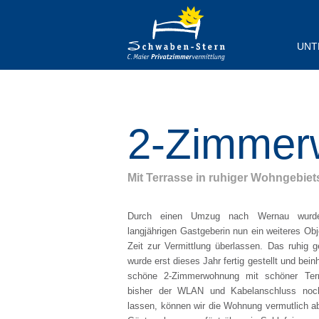
UNT
Alle
1 Zi
2-Zimmer
2 Zi
3 Zi
Mit Terrasse in ruhiger Wohngebiet
4 Zi
Durch einen Umzug nach Wernau wurd
Dopp
langjährigen Gastgeberin nun ein weiteres Ob
Zeit zur Vermittlung überlassen. Das ruhig
Einz
wurde erst dieses Jahr fertig gestellt und beinh
schöne 2-Zimmerwohnung mit schöner Te
Häus
bisher der WLAN und Kabelanschluss noch
lassen, können wir die Wohnung vermutlich ab
Kart