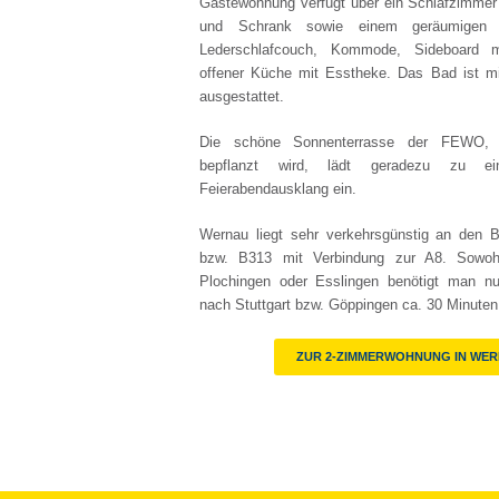
Gästewohnung verfügt über ein Schlafzimmer 
und Schrank sowie einem geräumigen
Feri
Lederschlafcouch, Kommode, Sideboard 
offener Küche mit Esstheke. Das Bad ist 
ausgestattet.
Die schöne Sonnenterrasse der FEWO, 
bepflanzt wird, lädt geradezu zu ei
Feierabendausklang ein.
Wernau liegt sehr verkehrsgünstig an den 
bzw. B313 mit Verbindung zur A8. Sowohl
Plochingen oder Esslingen benötigt man nu
nach Stuttgart bzw. Göppingen ca. 30 Minuten
ZUR 2-ZIMMERWOHNUNG IN WE