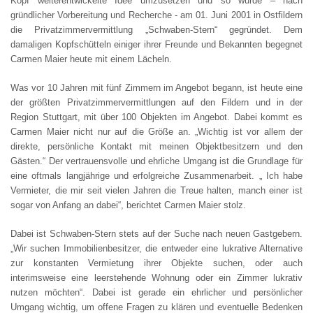
Kopf weiterentwickelte Idee umzusetzen und so wurde – nach
gründlicher Vorbereitung und Recherche - am 01. Juni 2001 in Ostfildern
SUCHE
die Privatzimmervermittlung „Schwaben-Stern“ gegründet. Dem
damaligen Kopfschütteln einiger ihrer Freunde und Bekannten begegnet
Carmen Maier heute mit einem Lächeln.
DATENSCHUTZ
Was vor 10 Jahren mit fünf Zimmern im Angebot begann, ist heute eine
der größten Privatzimmervermittlungen auf den Fildern und in der
COOKIE-EINSTELLUNGEN
Region Stuttgart, mit über 100 Objekten im Angebot. Dabei kommt es
Carmen Maier nicht nur auf die Größe an. „Wichtig ist vor allem der
ENGLISH
direkte, persönliche Kontakt mit meinen Objektbesitzern und den
Gästen.“ Der vertrauensvolle und ehrliche Umgang ist die Grundlage für
eine oftmals langjährige und erfolgreiche Zusammenarbeit. „ Ich habe
Vermieter, die mir seit vielen Jahren die Treue halten, manch einer ist
sogar von Anfang an dabei“, berichtet Carmen Maier stolz.
Dabei ist Schwaben-Stern stets auf der Suche nach neuen Gastgebern.
„Wir suchen Immobilienbesitzer, die entweder eine lukrative Alternative
zur konstanten Vermietung ihrer Objekte suchen, oder auch
interimsweise eine leerstehende Wohnung oder ein Zimmer lukrativ
nutzen möchten“. Dabei ist gerade ein ehrlicher und persönlicher
Umgang wichtig, um offene Fragen zu klären und eventuelle Bedenken