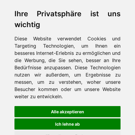
info@schwaben-stern.de
Ihre Privatsphäre ist uns
wichtig
Diese Website verwendet Cookies und
Kontakt
Targeting Technologien, um Ihnen ein
Impressum
Aktuelles / Presse
besseres Internet-Erlebnis zu ermöglichen und
FAQ
die Werbung, die Sie sehen, besser an Ihre
Suche
Bedürfnisse anzupassen. Diese Technologien
Datenschutz
nutzen wir außerdem, um Ergebnisse zu
messen, um zu verstehen, woher unsere
Cookie-Einstellungen
Besucher kommen oder um unsere Website
weiter zu entwickeln.
Alle akzeptieren
Ferienwohnung Ostfildern
Ferienwohnung Filderstadt
Ich lehne ab
Ferienwohnung Esslingen