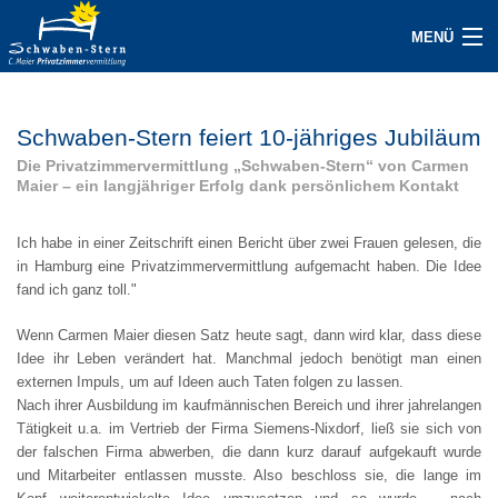
MENÜ
JETZT GASTGEBER WERDEN
Schwaben-Stern feiert 10-jähriges Jubiläum
UNTERKÜNFTE
Die Privatzimmervermittlung „Schwaben-Stern“ von Carmen
Maier – ein langjähriger Erfolg dank persönlichem Kontakt
ANFRAGE
GAST/SERVICE
Ich habe in einer Zeitschrift einen Bericht über zwei Frauen gelesen, die
in Hamburg eine Privatzimmervermittlung aufgemacht haben. Die Idee
fand ich ganz toll."
ÜBER UNS
Wenn Carmen Maier diesen Satz heute sagt, dann wird klar, dass diese
KONTAKT
Idee ihr Leben verändert hat. Manchmal jedoch benötigt man einen
externen Impuls, um auf Ideen auch Taten folgen zu lassen.
IMPRESSUM
Nach ihrer Ausbildung im kaufmännischen Bereich und ihrer jahrelangen
Tätigkeit u.a. im Vertrieb der Firma Siemens-Nixdorf, ließ sie sich von
AKTUELLES / PRESSE
der falschen Firma abwerben, die dann kurz darauf aufgekauft wurde
und Mitarbeiter entlassen musste. Also beschloss sie, die lange im
FAQ