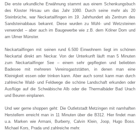
Die erste urkundliche Erwähnung stammt aus einem Schenkungsbuch
des Kloster Hirsau um das Jahr 1080. Durch seine mehr als 20
Steinbrüche, war Neckartailfingen im 19. Jahrhundert als Zentrum des
Sandsteinabbaus bekannt. Diese wurden zu Mühl- und Wetzsteinen
verwendet – aber auch im Baugewerbe wie z.B. dem Kölner Dom und
am Ulmer Münster.
Neckartailfingen mit seinen rund 6.500 Einwohnern liegt im schönen
Neckartal direkt am Neckar. Von der Unterkunft läuft man 5 Minuten
zum Neckartailfinger See – einem sehr gepflegten und beliebten
Badesee mit mehreren Vereinsgaststätten, in denen man eine
Kleinigkeit essen oder trinken kann. Aber auch sonst kann man durch
zahlreiche Wald- und Feldwege die schöne Landschaft erkunden oder
Ausflüge auf die Schwäbische Alb oder die Thermalbäder Bad Urach
und Beuren einplanen.
Und wer gerne shoppen geht: Die Outletstadt Metzingen mit namhaften
Herstellern erreicht man in 11 Minuten über die B312. Hier findet man
u.a. Marken wie Armani, Burberry, Calvin Klein, Joop, Hugo Boss.
Michael Kors, Prada und zahlreiche mehr.