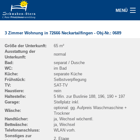
MENÜ
JETZT GASTGEBER WERDEN
3 Zimmer Wohnung in 72666 Neckartailfingen
- Obj-Nr.:
0689
UNTERKÜNFTE
Größe der Unterkunft:
65 m²
Ausstattung der
ANFRAGE
normal
Unterkunft:
Bad:
separat / Dusche
GAST/SERVICE
WC:
im Bad
Küche:
separate Küche
Frühstück:
Selbstverpflegung
ÜBER UNS
TV:
SAT-TV
Haustiere:
nein
Haltestelle:
5 Min. zur Buslinie 188, 196, 190 + 197
KONTAKT
Garage:
Stellplatz inkl.
optional: gg. Aufpreis Waschmaschine +
Wäsche:
IMPRESSUM
Trockner
Handtücher:
ja, Wechsel wöchentl.
Bettwäsche:
ja, Wechsel
AKTUELLES / PRESSE
Telefonanschluss:
WLAN vorh.
Sonstiges zur
2. Etage
FAQ