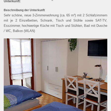
Unterkunft:
SUCHE
Beschreibung der Unterkunft
Sehr schöne, neue 3-Zimmerwohnung (ca. 65 m²) mit 2 Schlafzimmern
mit je 2 Einzelbetten, Schrank, Tisch und Stühle sowie SAT-TV,
DATENSCHUTZ
Esszimmer, hochwertige Küche mit Tisch und Stühlen, Bad mit Dusche
/ WC, Balkon (WLAN)
COOKIE-EINSTELLUNGEN
ENGLISH
ous