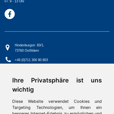
Fr: 9 - 13 Uhr
Hindenburgstr. 60/1,
73760 Ostfildern
+49 (0)711 300 90 803
info@schwaben-stern.de
Ihre Privatsphäre ist uns
wichtig
Diese Website verwendet Cookies und
Kontakt
Impressum
Targeting Technologien, um Ihnen ein
Aktuelles / Presse
besseres Internet-Erlebnis zu ermöglichen und