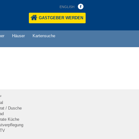
ENGLISH
GASTGEBER WERDEN
mer
Häuser
Kartensuche
²
al
rat / Dusche
ad
rate Küche
stverpflegung
-TV