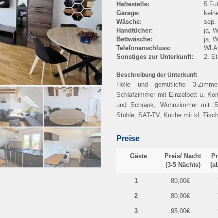
Haltestelle:
5 Fu
Garage:
kein
enhaus
Wäsche:
sep.
Handtücher:
ja, 
Bettwäsche:
ja, 
Telefonanschluss:
WLA
Sonstiges zur Unterkunft:
2. E
Beschreibung der Unterkunft
Helle und gemütliche 3-Zimm
Schlafzimmer mit Einzelbett u. Ko
und Schrank, Wohnzimmer mit Sch
Stühle, SAT-TV, Küche mit kl. Tis
Preise
Gäste
Preis/ Nacht
Pr
(3-5 Nächte)
(a
1
80,00€
2
80,00€
3
95,00€