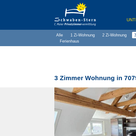
UNT
Alle
1 Zi-Wohnung
2 Zi-Wohnung
Alle
Ferienhaus
1 Zi
2 Zi
3 Zi
3 Zimmer Wohnung in 7079
4 Zi
Dopp
Einz
Häus
Kart