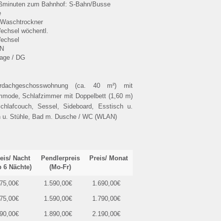
ßminuten zum Bahnhof: S-Bahn/Busse
e
 Waschtrockner
Wechsel wöchentl.
Wechsel
N
tage / DG
erdachgeschosswohnung (ca. 40 m²) mit
mmode, Schlafzimmer mit Doppelbett (1,60 m)
lafcouch, Sessel, Sideboard, Esstisch u.
ch u. Stühle, Bad m. Dusche / WC (WLAN)
eis/ Nacht
Pendlerpreis
Preis/ Monat
b 6 Nächte)
(Mo-Fr)
75,00€
1.590,00€
1.690,00€
75,00€
1.590,00€
1.790,00€
90,00€
1.890,00€
2.190,00€