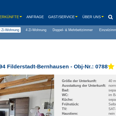
ERKÜNFTE
ANFRAGE
GAST/SERVICE
ÜBER UNS
3 Zi-Wohnung
4 Zi-Wohnung
Doppel- & Mehrbettzimmer
Einzelzim
Unser Service
Aktuelles / Presse
-Wohnung
Hilfreiche Links
-Wohnung
Unsere Preise
-Wohnung
Monteurzimmer
4 Filderstadt-Bernhausen
- Obj-Nr.:
0788
-Wohnung
Zimmervermittlung
Größe der Unterkunft:
40 m
el- & Mehrbettzimmer
Möbliertes Zimmer
Ausstattung der Unterkunft:
norm
Bad:
sepa
elzimmer
Kurzzeitmiete
WC:
im B
Küche:
sepa
er
Frühstück:
Selb
TV:
SAT
ensuche
Haustiere:
nein